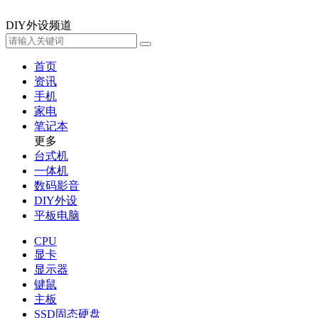
DIY外设频道
首页
资讯
手机
家电
笔记本
更多
台式机
一体机
数码影音
DIY外设
平板电脑
CPU
显卡
显示器
键鼠
主板
SSD固态硬盘